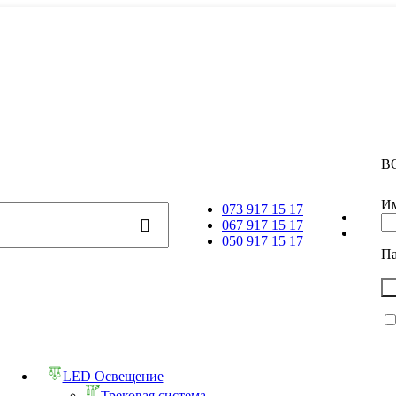
В
Им
073 917 15 17
067 917 15 17
050 917 15 17
П
LED Освещение
Трековая система