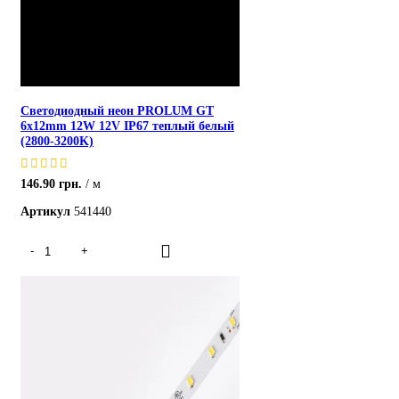
Светодиодный неон PROLUM GT
6x12mm 12W 12V IP67 теплый белый
(2800-3200K)
146.90
грн.
м
Артикул
541440