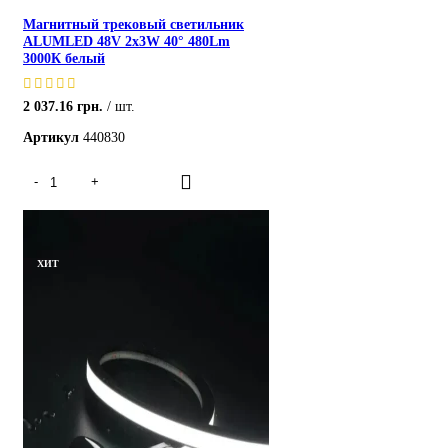
Магнитный трековый светильник
ALUMLED 48V 2x3W 40° 480Lm
3000К белый
2 037.16
грн.
шт.
Артикул
440830
ХИТ