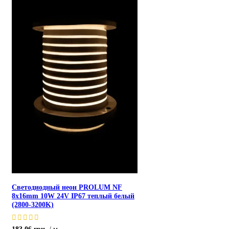
Светодиодный неон PROLUM NF
8x16mm 10W 24V IP67 теплый белый
(2800-3200K)
183.06
грн.
м