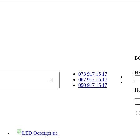
В
Им
073 917 15 17
067 917 15 17
050 917 15 17
П
LED Освещение
Трековая система