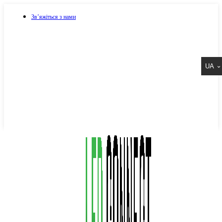
Зв’яжіться з нами
073 917 15 17
UA
067 917 15 17
050 917 15 17
Написати в Viber
Написати в Telegram