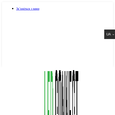
Зв’яжіться з нами
073 917 15 17
UA
067 917 15 17
050 917 15 17
Написати в Viber
Написати в Telegram