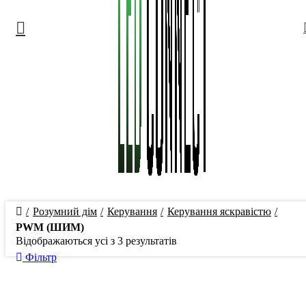
Розумний дім
Керування
Керування яскравістю
PWM (ШИМ)
Відображаються усі з 3 результатів
Фільтр