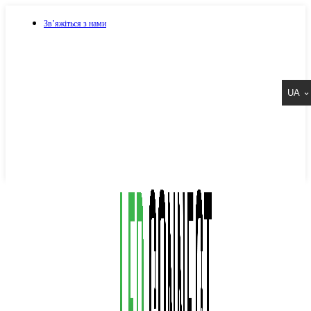
Зв’яжіться з нами
073 917 15 17
UA
067 917 15 17
050 917 15 17
Написати в Viber
Написати в Telegram