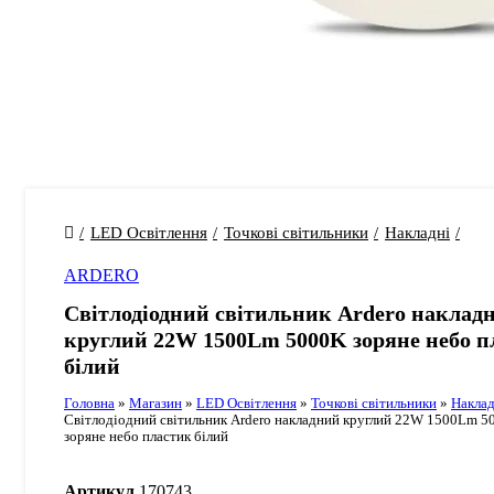
LED Освітлення
Точкові світильники
Накладні
ARDERO
Світлодіодний світильник Ardero наклад
круглий 22W 1500Lm 5000K зоряне небо п
білий
Головна
»
Магазин
»
LED Освітлення
»
Точкові світильники
»
Наклад
Світлодіодний світильник Ardero накладний круглий 22W 1500Lm 5
зоряне небо пластик білий
Артикул
170743