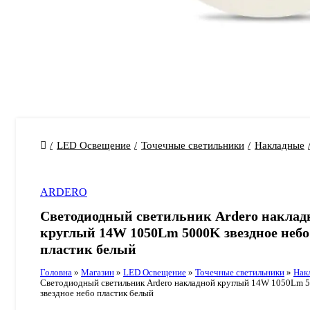
LED Освещение
Точечные светильники
Накладные
ARDERO
Светодиодный светильник Ardero наклад
круглый 14W 1050Lm 5000K звездное небо
пластик белый
Головна
»
Магазин
»
LED Освещение
»
Точечные светильники
»
Нак
Светодиодный светильник Ardero накладной круглый 14W 1050Lm 
звездное небо пластик белый