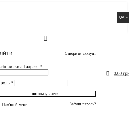
UA
ВІЙТИ
Створити аккаунт
гін чи e-mail адреса
*
0
0.00
грн
ароль
*
авторизуватися
Забули пароль?
Пам'ятай мене