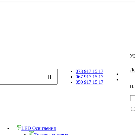
У
Ло
073 917 15 17
067 917 15 17
050 917 15 17
П
LED Освітлення
Трекова система