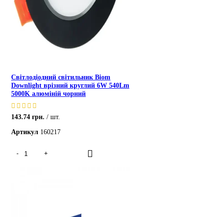
Світлодіодний світильник Biom
Downlight врізний круглий 6W 540Lm
5000K алюміній чорний
143.74
грн.
шт.
Артикул
160217