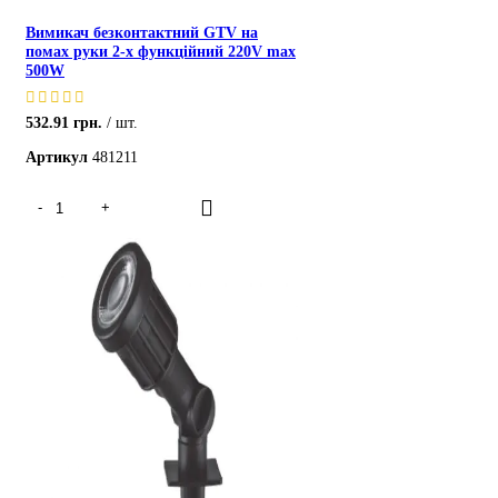
Вимикач безконтактний GTV на
помах руки 2-х функційний 220V max
500W
532.91
грн.
шт.
Артикул
481211