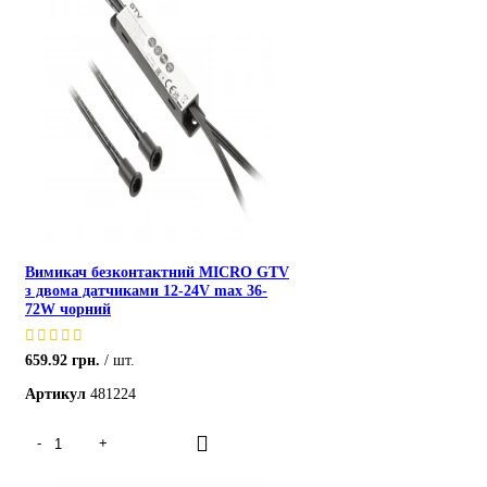
Вимикач безконтактний MICRO GTV
з двома датчиками 12-24V max 36-
72W чорний
659.92
грн.
шт.
Артикул
481224