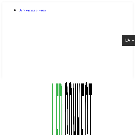
Зв’яжіться з нами
073 917 15 17
UA
067 917 15 17
050 917 15 17
Написати в Viber
Написати в Telegram