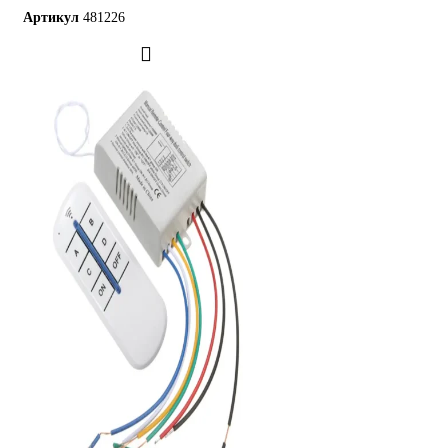
Артикул
481226