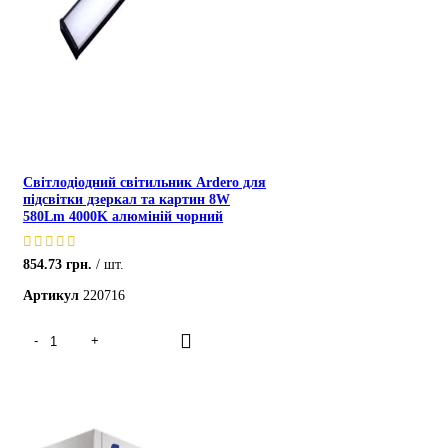
Світлодіодний світильник Ardero для
підсвітки дзеркал та картин 8W
580Lm 4000K алюміній чорний
854.73
грн.
шт.
Артикул
220716
ХІТ