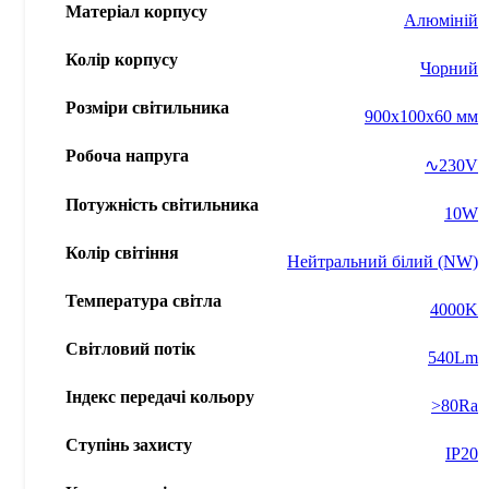
Матеріал корпусу
Алюміній
Колір корпусу
Чорний
Розміри світильника
900x100x60 мм
Робоча напруга
∿230V
Потужність світильника
10W
Колір світіння
Нейтральний білий (NW)
Температура світла
4000K
Світловий потік
540Lm
Індекс передачі кольору
>80Ra
Ступінь захисту
IP20