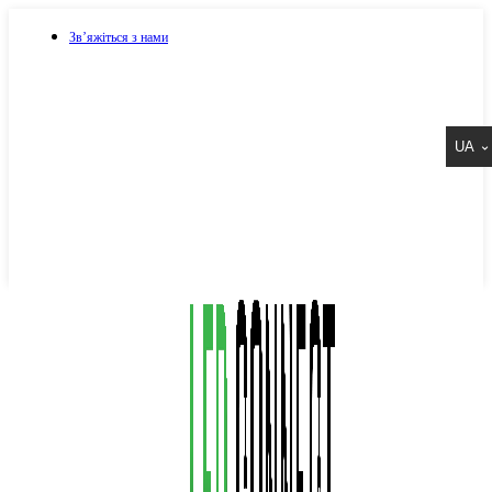
Зв’яжіться з нами
073 917 15 17
UA
067 917 15 17
050 917 15 17
Написати в Viber
Написати в Telegram