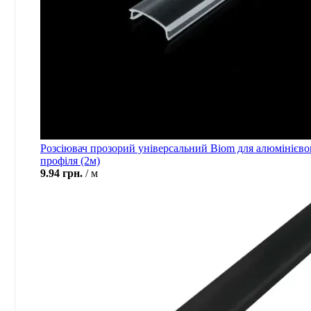
Розсіювач прозорий універсальний Biom для алюмінієво
профіля (2м)
9.94
грн.
м