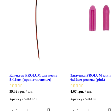
Конектор PROLUM для неону
Заглушка PROLUM для н
8×16мм (провід+затискач)
6х12мм рожева (pink)
39.32
грн.
шт.
4.07
грн.
шт.
Артикул
5414120
Артикул
5414149