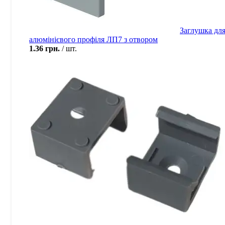
Заглушка дл
алюмінієвого профіля ЛП7 з отвором
1.36
грн.
шт.