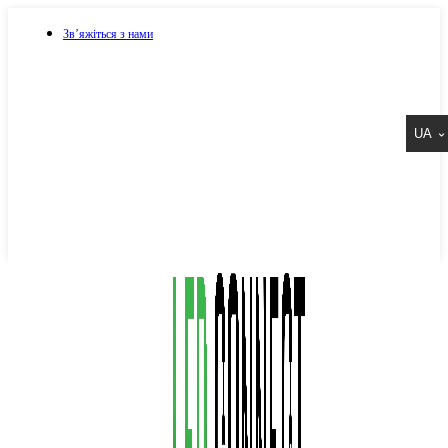
Зв’яжіться з нами
073 917 15 17
UA
067 917 15 17
050 917 15 17
Написати в Viber
Написати в Telegram