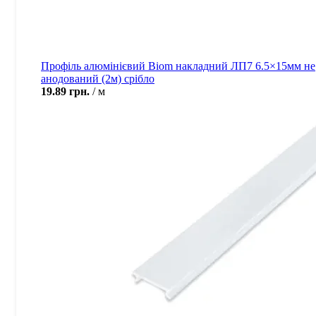
Профіль алюмінієвий Biom накладний ЛП7 6.5×15мм не
анодований (2м) срібло
19.89
грн.
м