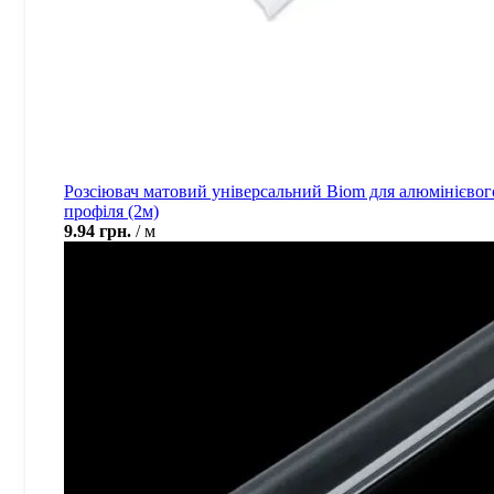
Розсіювач матовий універсальний Biom для алюмінієвог
профіля (2м)
9.94
грн.
м