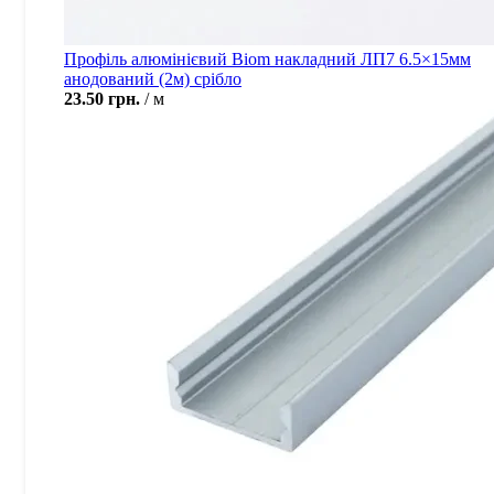
Профіль алюмінієвий Biom накладний ЛП7 6.5×15мм
анодований (2м) срібло
23.50
грн.
м