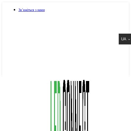
Зв’яжіться з нами
073 917 15 17
UA
067 917 15 17
050 917 15 17
Написати в Viber
Написати в Telegram