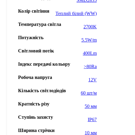
SMD2835
Колір світіння
Теплий білий (WW)
Температура світла
2700K
Потужність
5.5W/m
Світловий потік
400Lm
Індекс передачі кольору
>80Ra
Робоча напруга
12V
Кількість світлодіодів
60 шт/м
Кратність різу
50 мм
Ступінь захисту
IP67
Ширина стрічки
10 мм