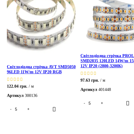
Світлодіодна стрічка PR
SMD2835 120LED 14W/m 1
12V IP20 (2800-3200К)
Світлодіодна стрічка AVT SMD5050
96LED 11W/m 12V IP20 RGB
97.63
грн.
м
122.04
грн.
м
Артикул
401448
Артикул
300136