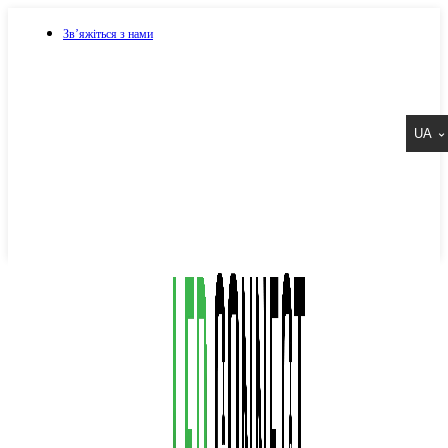
Зв’яжіться з нами
073 917 15 17
UA
067 917 15 17
050 917 15 17
Написати в Viber
Написати в Telegram