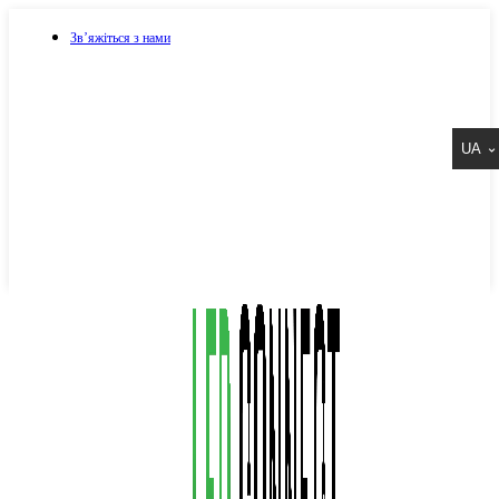
Зв’яжіться з нами
073 917 15 17
UA
067 917 15 17
050 917 15 17
Написати в Viber
Написати в Telegram