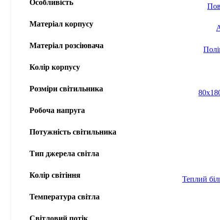
Особливість
Пов
Матеріал корпусу
Матеріал розсіювача
Полі
Колір корпусу
Розміри світильника
80x18
Робоча напруга
Потужність світильника
Тип джерела світла
Колір світіння
Теплий бі
Температура світла
Світловий потік