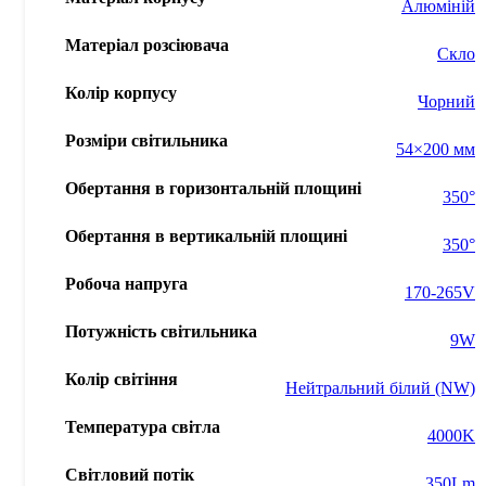
Алюміній
Матеріал розсіювача
Скло
Колір корпусу
Чорний
Розміри світильника
54×200 мм
Обертання в горизонтальній площині
350°
Обертання в вертикальній площині
350°
Робоча напруга
170-265V
Потужність світильника
9W
Колір світіння
Нейтральний білий (NW)
Температура світла
4000K
Світловий потік
350Lm