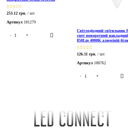
253.12
грн.
шт.
Артикул
181279
Світлодіодний світильник 
cпот поворотний накладни
850Lm 4000K алюміній біл
126.11
грн.
шт.
Артикул
180762