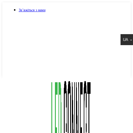
Зв’яжіться з нами
073 917 15 17
UA
067 917 15 17
050 917 15 17
Написати в Viber
Написати в Telegram