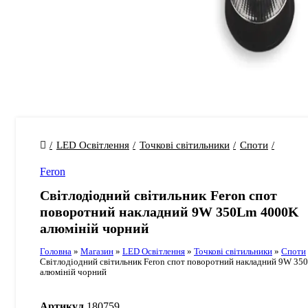
LED Освітлення
Точкові світильники
Споти
Feron
Світлодіодний світильник Feron cпот
поворотний накладний 9W 350Lm 4000K
алюміній чорний
Головна
»
Магазин
»
LED Освітлення
»
Точкові світильники
»
Споти
Світлодіодний світильник Feron cпот поворотний накладний 9W 3
алюміній чорний
Артикул
180759