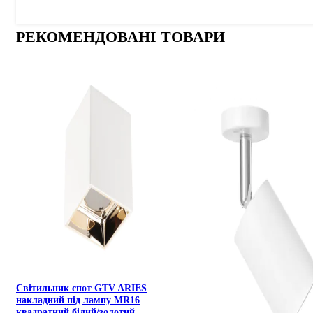
РЕКОМЕНДОВАНІ ТОВАРИ
Cвітильник cпот GTV ARIES
накладний під лампу MR16
квадратний білий/золотий