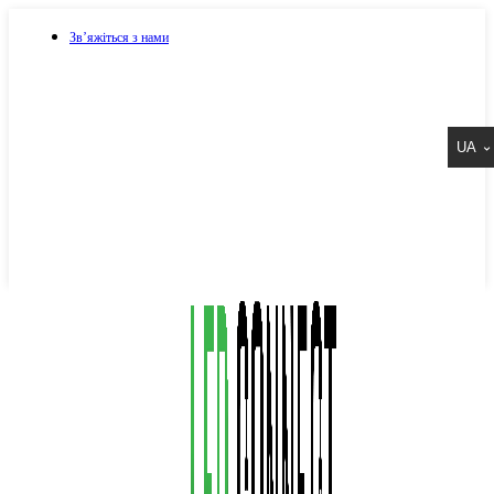
Зв’яжіться з нами
073 917 15 17
UA
067 917 15 17
050 917 15 17
Написати в Viber
Написати в Telegram