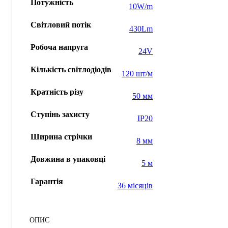
Потужність
10W/m
Світловий потік
430Lm
Робоча напруга
24V
Кількість світлодіодів
120 шт/м
Кратність різу
50 мм
Ступінь захисту
IP20
Ширина стрічки
8 мм
Довжина в упаковці
5 м
Гарантія
36 місяців
ОПИС