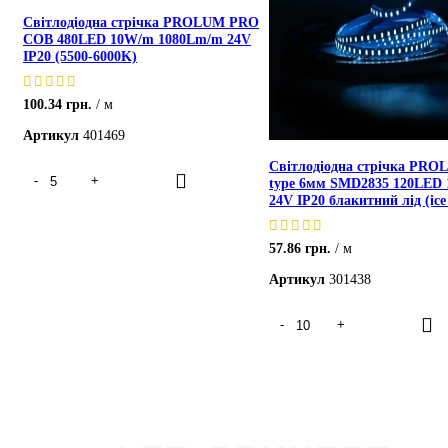
Світлодіодна стрічка PROLUM PRO
COB 480LED 10W/m 1080Lm/m 24V
IP20 (5500-6000K)
100.34
грн.
м
Артикул
401469
Світлодіодна стрічка PRO
type 6мм SMD2835 120LED
24V IP20 блакитний лід (ice
57.86
грн.
м
Артикул
301438