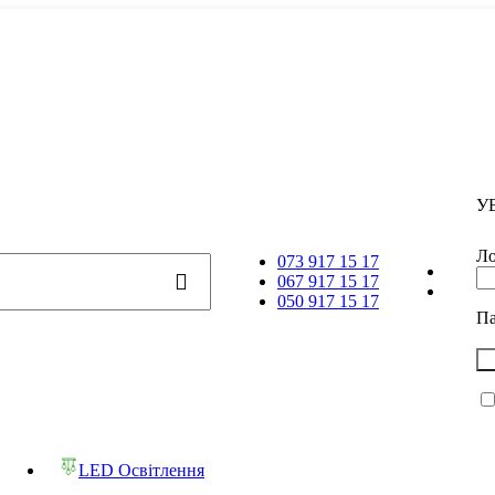
У
Ло
073 917 15 17
067 917 15 17
050 917 15 17
П
LED Освітлення
Трекова система