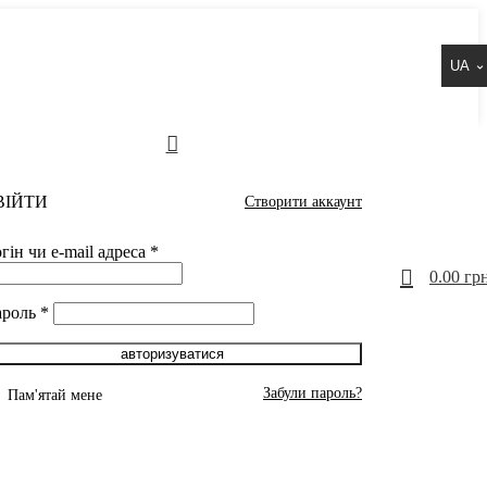
UA
ВІЙТИ
Створити аккаунт
гін чи e-mail адреса
*
0
0.00
грн
ароль
*
авторизуватися
Забули пароль?
Пам'ятай мене