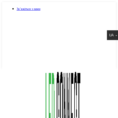
Зв’яжіться з нами
073 917 15 17
UA
067 917 15 17
050 917 15 17
Написати в Viber
Написати в Telegram