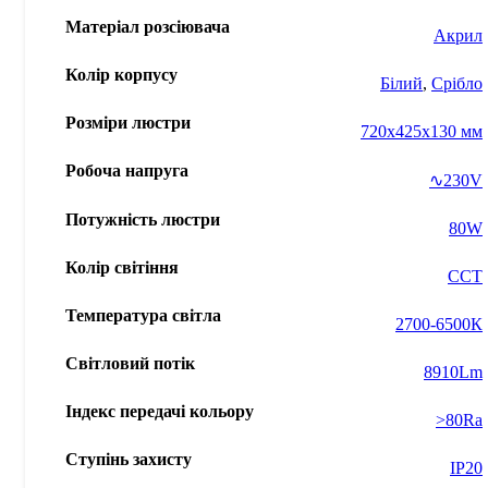
Матеріал розсіювача
Акрил
Колір корпусу
Білий
,
Срібло
Розміри люстри
720x425x130 мм
Робоча напруга
∿230V
Потужність люстри
80W
Колір світіння
ССТ
Температура світла
2700-6500К
Світловий потік
8910Lm
Індекс передачі кольору
>80Ra
Ступінь захисту
IP20