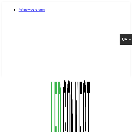
Зв’яжіться з нами
073 917 15 17
UA
067 917 15 17
050 917 15 17
Написати в Viber
Написати в Telegram