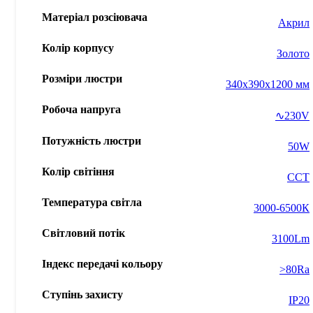
Матеріал розсіювача
Акрил
Колір корпусу
Золото
Розміри люстри
340x390x1200 мм
Робоча напруга
∿230V
Потужність люстри
50W
Колір світіння
ССТ
Температура світла
3000-6500К
Світловий потік
3100Lm
Індекс передачі кольору
>80Ra
Ступінь захисту
IP20