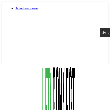
Зв’яжіться з нами
073 917 15 17
UA
067 917 15 17
050 917 15 17
Написати в Viber
Написати в Telegram