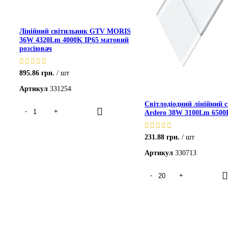
Лінійний світильник GTV MORIS
36W 4320Lm 4000K IP65 матовий
розсіювач
895.86
грн.
шт
Артикул
331254
Світлодіодний лінійний 
Ardero 38W 3100Lm 6500
231.88
грн.
шт
Артикул
330713