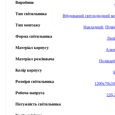
Виробник
Тип світильника
Вбудований світлодіодний м
Тип монтажу
Накладний
,
Підв
Форма світильника
Ліні
Матеріал корпусу
Алюм
Матеріал розсіювача
Полікар
Колір корпусу
Розміри світильника
1200x70x10
Робоча напруга
220-
Потужність світильника