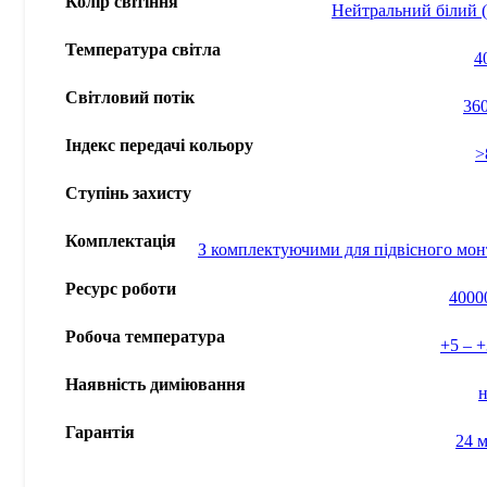
Колір світіння
Нейтральний білий
Температура світла
4
Світловий потік
36
Індекс передачі кольору
>
Ступінь захисту
Комплектація
З комплектуючими для підвісного мо
Ресурс роботи
4000
Робоча температура
+5 – 
Наявність диміювання
н
Гарантія
24 м