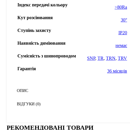
Індекс передачі кольору
>80Ra
Кут розсіювання
30°
Ступінь захисту
IP20
Наявність диміювання
немає
Сумісність з шинопроводом
SNP
,
TR
,
TRN
,
TRV
Гарантія
36 місяців
ОПИС
ВІДГУКИ (0)
РЕКОМЕНДОВАНІ ТОВАРИ