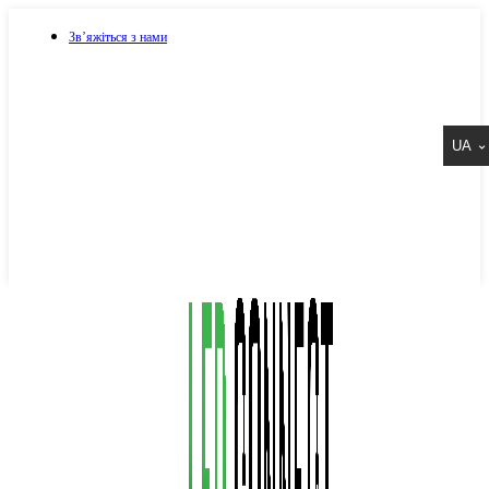
Зв’яжіться з нами
073 917 15 17
UA
067 917 15 17
050 917 15 17
Написати в Viber
Написати в Telegram