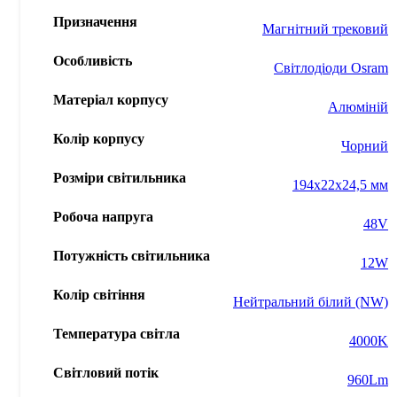
Призначення
Магнітний трековий
Особливість
Світлодіоди Osram
Матеріал корпусу
Алюміній
Колір корпусу
Чорний
Розміри світильника
194x22x24,5 мм
Робоча напруга
48V
Потужність світильника
12W
Колір світіння
Нейтральний білий (NW)
Температура світла
4000K
Світловий потік
960Lm