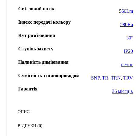
Світловий потік
560Lm
Індекс передачі кольору
>80Ra
Кут розсіювання
30°
Ступінь захисту
IP20
Наявність диміювання
немає
Сумісність з шинопроводом
SNP
,
TR
,
TRN
,
TRV
Гарантія
36 місяців
ОПИС
ВІДГУКИ (0)