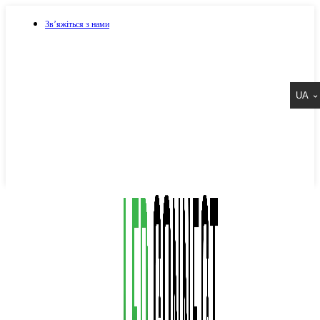
Зв’яжіться з нами
073 917 15 17
UA
067 917 15 17
050 917 15 17
Написати в Viber
Написати в Telegram