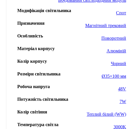
Вбудований світлодіодний модуль
Модифікація світильника
Спот
Призначення
Магнітний трековий
Особливість
Поворотний
Матеріал корпусу
Алюміній
Колір корпусу
Чорний
Розміри світильника
Ø35×100 мм
Робоча напруга
48V
Потужність світильника
7W
Колір світіння
Теплий білий (WW)
Температура світла
3000K