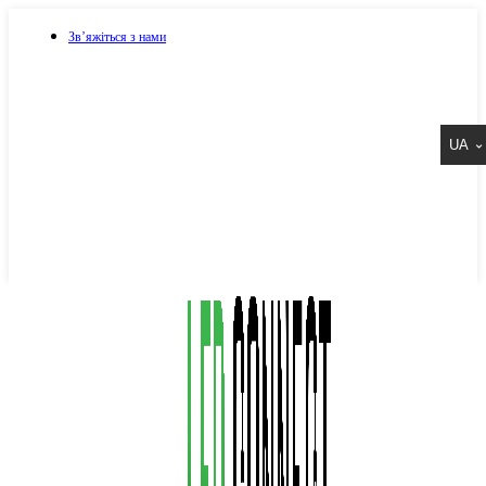
Зв’яжіться з нами
073 917 15 17
UA
067 917 15 17
050 917 15 17
Написати в Viber
Написати в Telegram