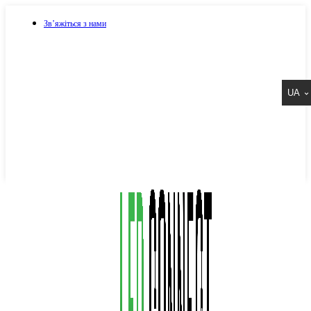
Зв’яжіться з нами
073 917 15 17
UA
067 917 15 17
050 917 15 17
Написати в Viber
Написати в Telegram