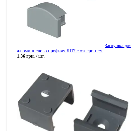
Заглушка дл
алюминиевого профиля ЛП7 с отверстием
1.36
грн.
шт.