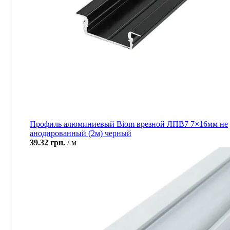
Профиль алюминиевый Biom врезной ЛПВ7 7×16мм не
анодированный (2м) черный
39.32
грн.
м