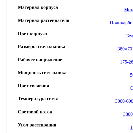
Материал корпуса
Мет
Материал рассеивателя
Поликарбо
Цвет корпуса
Бе
Размеры светильника
380×70
Рабочее напряжение
175-2
Мощность светльника
Цвет свечения
С
Температура света
3000-60
Световой поток
380
Угол рассеивания
1