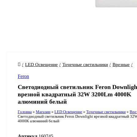
LED Освещение
Точечные светильники
Врезные
Feron
Светодиодный светильник Feron Downligh
врезной квадратный 32W 3200Lm 4000K
алюминий белый
Головна
»
Магазин
»
LED Освещение
»
Точечные светильники
»
Вре
Светодиодный светильник Feron Downlight врезной квадратный 3
4000K алюминий белый
Артикул
160745