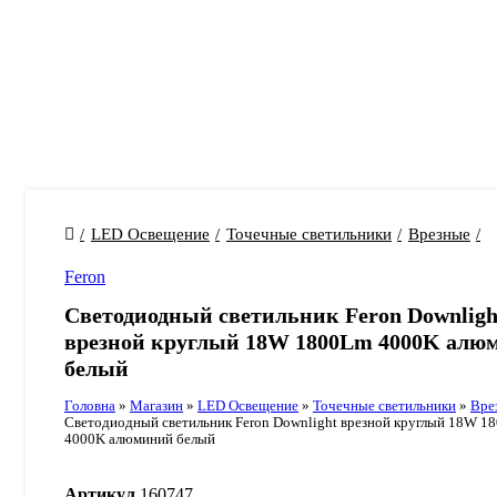
LED Освещение
Точечные светильники
Врезные
Feron
Светодиодный светильник Feron Downligh
врезной круглый 18W 1800Lm 4000K алю
белый
Головна
»
Магазин
»
LED Освещение
»
Точечные светильники
»
Вре
Светодиодный светильник Feron Downlight врезной круглый 18W 1
4000K алюминий белый
Артикул
160747