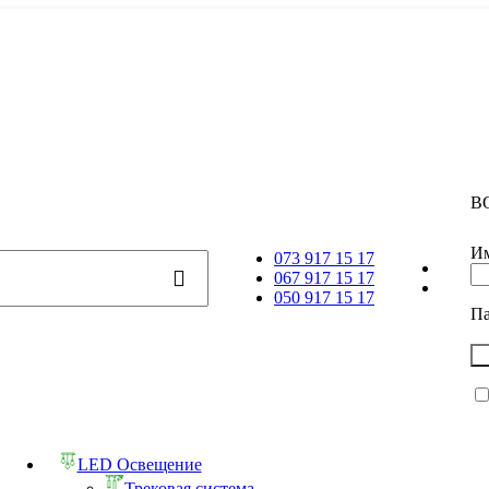
В
Им
073 917 15 17
067 917 15 17
050 917 15 17
П
LED Освещение
Трековая система