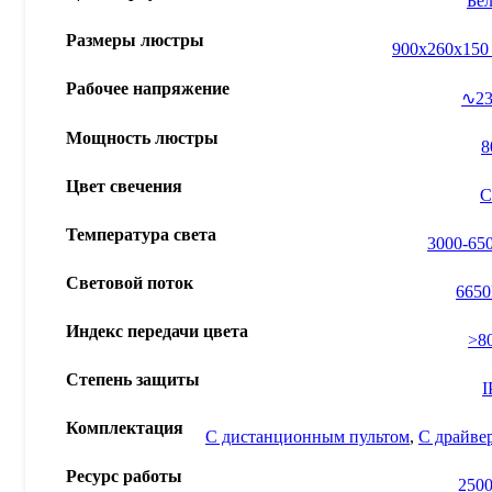
Бе
Размеры люстры
900x260x150
Рабочее напряжение
∿2
Мощность люстры
Цвет свечения
С
Температура света
3000-65
Световой поток
665
Индекс передачи цвета
>8
Степень защиты
I
Комплектация
С дистанционным пультом
,
С драйве
Ресурс работы
2500