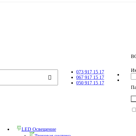
В
Им
073 917 15 17
067 917 15 17
050 917 15 17
П
LED Освещение
Трековая система