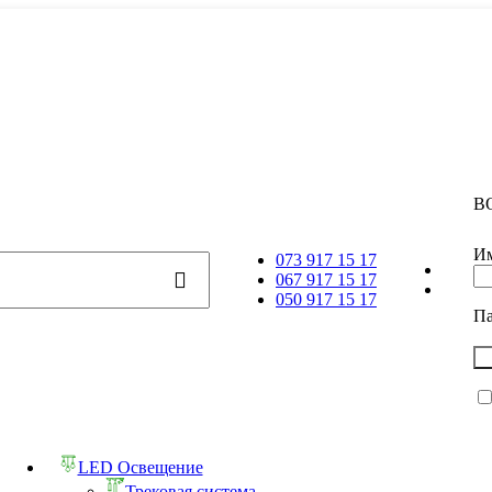
В
Им
073 917 15 17
067 917 15 17
050 917 15 17
П
LED Освещение
Трековая система