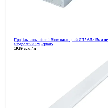
Профіль алюмінієвий Biom накладний ЛП7 6.5×15мм не
анодований (2м) срібло
19.89
грн.
м