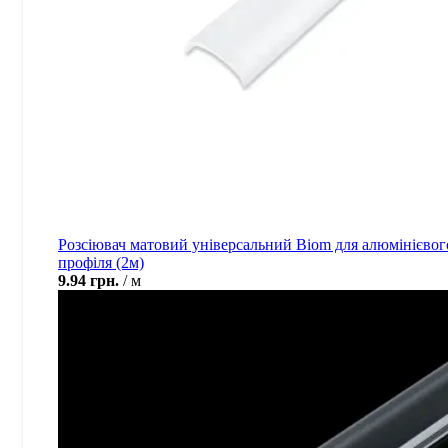
Розсіювач матовий універсальний Biom для алюмінієвог
профіля (2м)
9.94
грн.
м