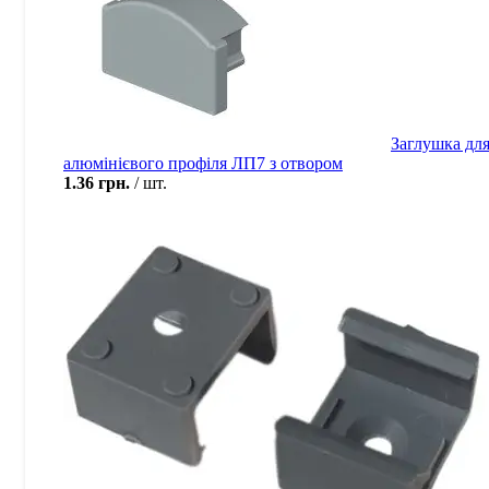
Заглушка дл
алюмінієвого профіля ЛП7 з отвором
1.36
грн.
шт.