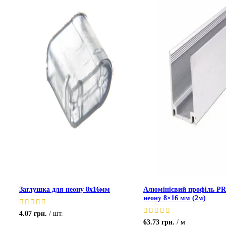
Заглушка для неону 8х16мм
Алюмінієвий профіль P
неону 8×16 мм (2м)
4.07
грн.
шт.
63.73
грн.
м