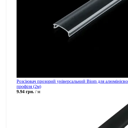
Розсіювач прозорий універсальний Biom для алюмінієво
профіля (2м)
9.94
грн.
м