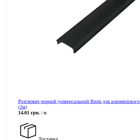
Розсіювач чорний універсальний Biom для алюмінієвого
(2м)
14.01
грн.
м
Доставка