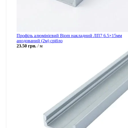
Профіль алюмінієвий Biom накладний ЛП7 6.5×15мм
анодований (2м) срібло
23.50
грн.
м