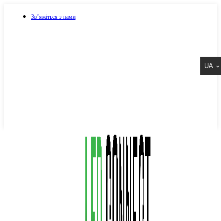
Зв’яжіться з нами
073 917 15 17
UA
067 917 15 17
050 917 15 17
Написати в Viber
Написати в Telegram