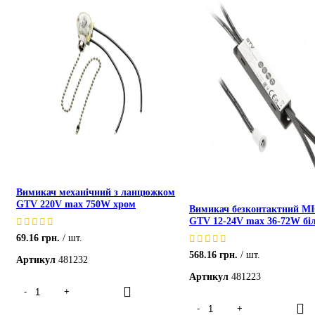
Вимикач механічний з ланцюжком
GTV 220V max 750W хром
Вимикач безконтактний M
GTV 12-24V max 36-72W бі
69.16
грн.
шт.
568.16
грн.
шт.
Артикул
481232
Артикул
481223