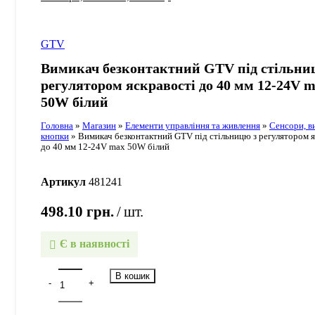
GTV
Вимикач безконтактний GTV під стільни
регулятором яскравості до 40 мм 12-24V 
50W білий
Головна
»
Магазин
»
Елементи управління та живлення
»
Сенсори, в
кнопки
»
Вимикач безконтактний GTV під стільницю з регулятором я
до 40 мм 12-24V max 50W білий
Артикул
481241
498.10
грн.
шт.
Є в наявності
В кошик