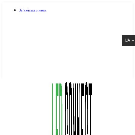
Зв’яжіться з нами
073 917 15 17
UA
067 917 15 17
050 917 15 17
Написати в Viber
Написати в Telegram