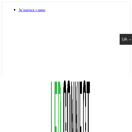
Зв’яжіться з нами
073 917 15 17
UA
067 917 15 17
050 917 15 17
Написати в Viber
Написати в Telegram