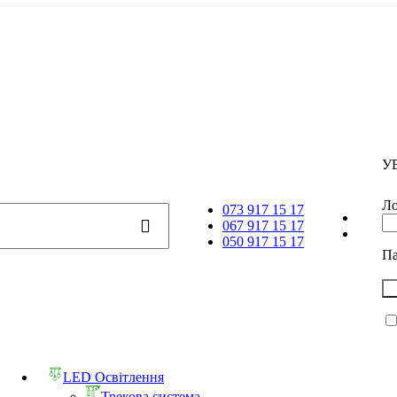
У
Ло
073 917 15 17
067 917 15 17
050 917 15 17
П
LED Освітлення
Трекова система