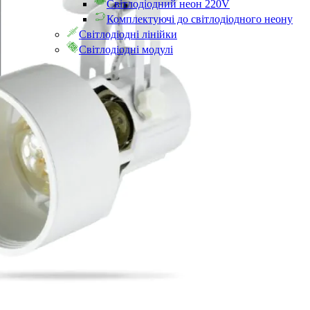
Світлодіодний неон 220V
Комплектуючі до світлодіодного неону
Світлодіодні лінійки
Світлодіодні модулі