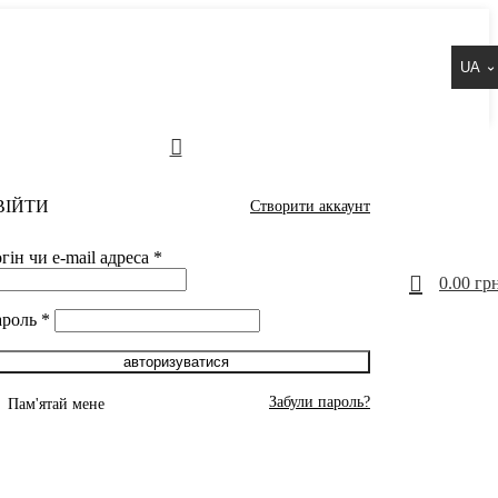
UA
ВІЙТИ
Створити аккаунт
гін чи e-mail адреса
*
0
0.00
грн
ароль
*
авторизуватися
Забули пароль?
Пам'ятай мене