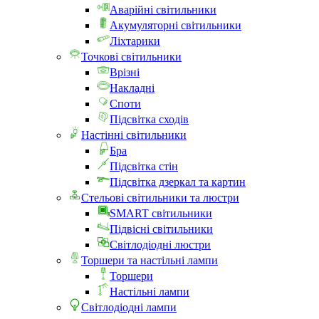
Аварійні світильники
Акумуляторні світильники
Ліхтарики
Точкові світильники
Врізні
Накладні
Споти
Підсвітка сходів
Настінні світильники
Бра
Підсвітка стін
Підсвітка дзеркал та картин
Стельові світильники та люстри
SMART світильники
Підвісні світильники
Світлодіодні люстри
Торшери та настільні лампи
Торшери
Настільні лампи
Світлодіодні лампи