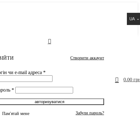
UA
ВІЙТИ
Створити аккаунт
гін чи e-mail адреса
*
0
0.00
грн
ароль
*
авторизуватися
Забули пароль?
Пам'ятай мене