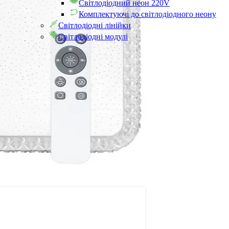
Світлодіодний неон 220V
Комплектуючі до світлодіодного неону
Світлодіодні лінійки
Світлодіодні модулі