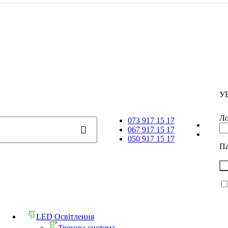
У
Ло
073 917 15 17
067 917 15 17
050 917 15 17
П
LED Освітлення
Трекова система