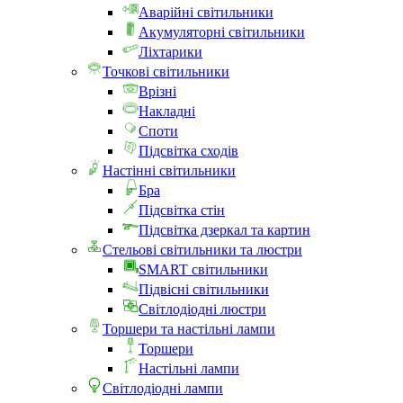
Аварійні світильники
Акумуляторні світильники
Ліхтарики
Точкові світильники
Врізні
Накладні
Споти
Підсвітка сходів
Настінні світильники
Бра
Підсвітка стін
Підсвітка дзеркал та картин
Стельові світильники та люстри
SMART світильники
Підвісні світильники
Світлодіодні люстри
Торшери та настільні лампи
Торшери
Настільні лампи
Світлодіодні лампи