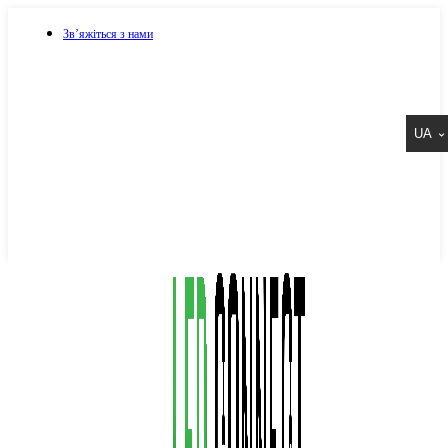
Зв’яжіться з нами
073 917 15 17
UA
067 917 15 17
050 917 15 17
Написати в Viber
Написати в Telegram