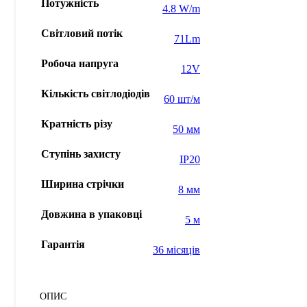
Потужність
4.8 W/m
Світловий потік
71Lm
Робоча напруга
12V
Кількість світлодіодів
60 шт/м
Кратність різу
50 мм
Ступінь захисту
IP20
Ширина стрічки
8 мм
Довжина в упаковці
5 м
Гарантія
36 місяців
ОПИС