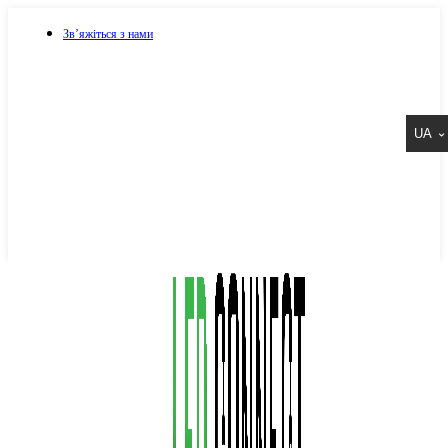
Зв’яжіться з нами
073 917 15 17
UA
067 917 15 17
050 917 15 17
Написати в Viber
Написати в Telegram