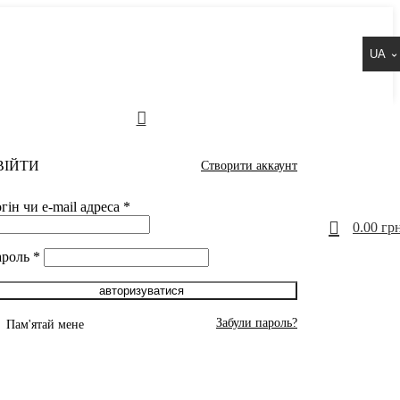
UA
ВІЙТИ
Створити аккаунт
гін чи e-mail адреса
*
0
0.00
грн
ароль
*
авторизуватися
Забули пароль?
Пам'ятай мене