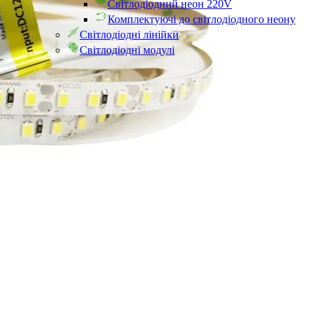
Світлодіодний неон 220V
Комплектуючі до світлодіодного неону
Світлодіодні лінійки
Світлодіодні модулі