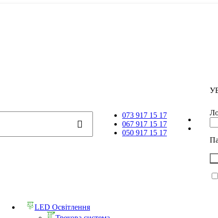
У
Ло
073 917 15 17
067 917 15 17
050 917 15 17
П
LED Освітлення
Трекова система