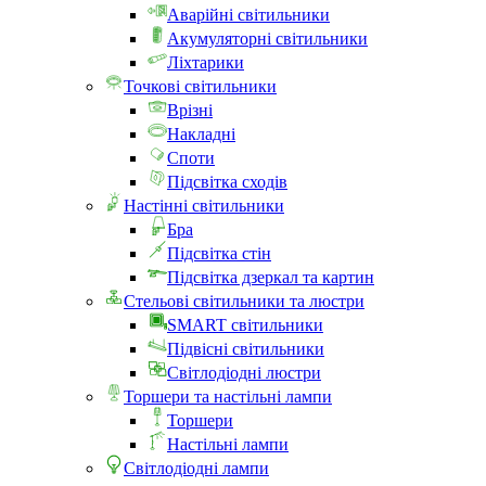
Аварійні світильники
Акумуляторні світильники
Ліхтарики
Точкові світильники
Врізні
Накладні
Споти
Підсвітка сходів
Настінні світильники
Бра
Підсвітка стін
Підсвітка дзеркал та картин
Стельові світильники та люстри
SMART світильники
Підвісні світильники
Світлодіодні люстри
Торшери та настільні лампи
Торшери
Настільні лампи
Світлодіодні лампи