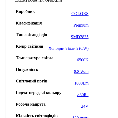
ДОДАТКОВА ІНФОРМАЦІЯ
Виробник
COLORS
Класифікація
Premium
Тип світлодіодів
SMD2835
Колір світіння
Холодний білий (CW)
Температура світла
6500K
Потужність
8.8 W/m
Світловий потік
1000Lm
Індекс передачі кольору
>80Ra
Робоча напруга
24V
Кількість світлодіодів
120 шт/м