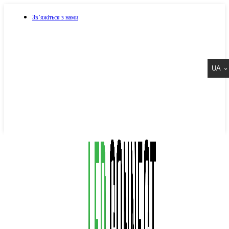
Зв’яжіться з нами
073 917 15 17
UA
067 917 15 17
050 917 15 17
Написати в Viber
Написати в Telegram