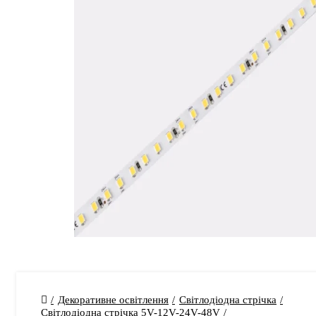
Декоративне освітлення
Світлодіодна стрічка
Світлодіодна стрічка 5V-12V-24V-48V