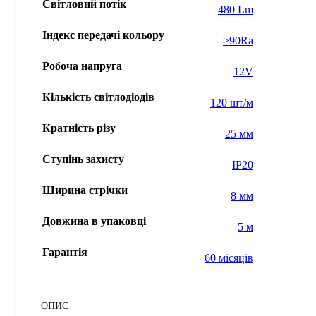
Світловий потік
480 Lm
Індекс передачі кольору
>90Ra
Робоча напруга
12V
Кількість світлодіодів
120 шт/м
Кратність різу
25 мм
Ступінь захисту
IP20
Ширина стрічки
8 мм
Довжина в упаковці
5 м
Гарантія
60 місяців
ОПИС