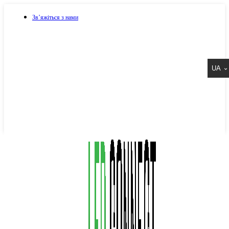
Зв’яжіться з нами
073 917 15 17
UA
067 917 15 17
050 917 15 17
Написати в Viber
Написати в Telegram