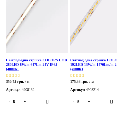
Світлодіодна стрічка COLORS COB
Світлодіодна стрічка COL
280LED 8W/m 647Lm 24V IP65
192LED 13W/m 1470Lm/m 2
(4000К)
(4000K)
350.75
грн.
м
175.38
грн.
м
Артикул
4908132
Артикул
4908214