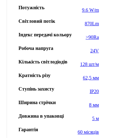
Потужність
9.6 W/m
Світловий потік
870Lm
Індекс передачі кольору
>90Ra
Робоча напруга
24V
Кількість світлодіодів
128 шт/м
Кратність різу
62,5 мм
Ступінь захисту
IP20
Ширина стрічки
8 мм
Довжина в упаковці
5 м
Гарантія
60 місяців