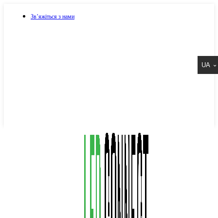
Зв’яжіться з нами
073 917 15 17
UA
067 917 15 17
050 917 15 17
Написати в Viber
Написати в Telegram