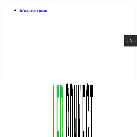
Зв’яжіться з нами
073 917 15 17
UA
067 917 15 17
050 917 15 17
Написати в Viber
Написати в Telegram