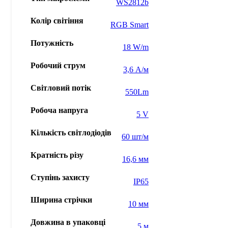
WS2812b
Колір світіння
RGB Smart
Потужність
18 W/m
Робочий струм
3,6 А/м
Світловий потік
550Lm
Робоча напруга
5 V
Кількість світлодіодів
60 шт/м
Кратність різу
16,6 мм
Ступінь захисту
IP65
Ширина стрічки
10 мм
Довжина в упаковці
5 м