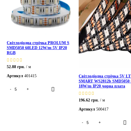
Світлодіодна стрічка PROLUM S
SMD5050 60LED 12W/m 5V IP20
RGB
52.88
грн.
м
Артикул
401415
Світлодіодна стрічка 5V L
SMART WS2812b SMD5050
18W/m IP20 чорна плата
196.62
грн.
м
Артикул
500417