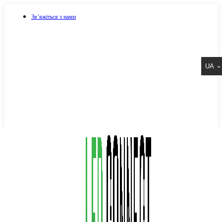
Зв’яжіться з нами
073 917 15 17
UA
067 917 15 17
050 917 15 17
Написати в Viber
Написати в Telegram