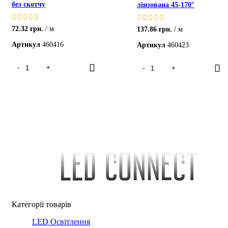
без скотчу
лінзована 45-170°
72.32
грн.
м
137.86
грн.
м
Артикул
460416
Артикул
460423
Категорії товарів
LED Освітлення