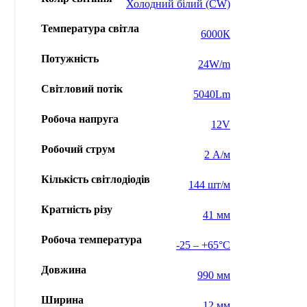
Холодний білий (CW)
Температура світла
6000К
Потужність
24W/m
Світловий потік
5040Lm
Робоча напруга
12V
Робочий струм
2 А/м
Кількість світлодіодів
144 шт/м
Кратність різу
41 мм
Робоча температура
-25 – +65°С
Довжина
990 мм
Ширина
12 мм