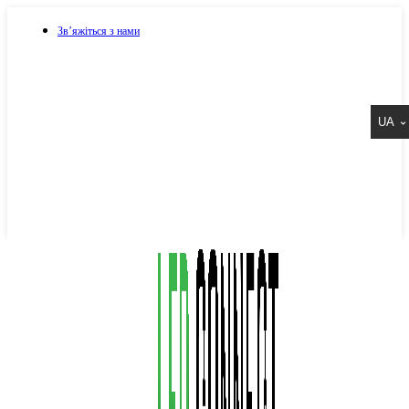
Зв’яжіться з нами
073 917 15 17
UA
067 917 15 17
050 917 15 17
Написати в Viber
Написати в Telegram