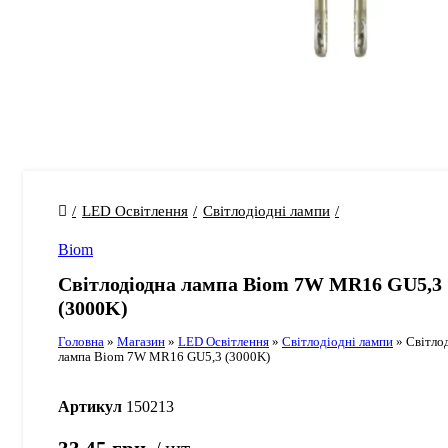
LED Освітлення
Світлодіодні лампи
Biom
Світлодіодна лампа Biom 7W MR16 GU5,3
(3000K)
Головна
»
Магазин
»
LED Освітлення
»
Світлодіодні лампи
»
Світло
лампа Biom 7W MR16 GU5,3 (3000K)
Артикул
150213