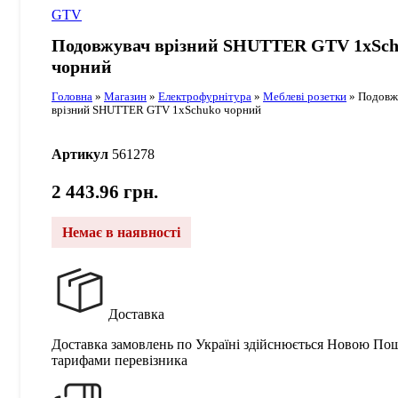
GTV
Подовжувач врізний SHUTTER GTV 1xSc
чорний
Головна
»
Магазин
»
Електрофурнітура
»
Меблеві розетки
»
Подовж
врізний SHUTTER GTV 1xSchuko чорний
Артикул
561278
2 443.96
грн.
Немає в наявності
Доставка
Доставка замовлень по Україні здійснюється Новою По
тарифами перевізника