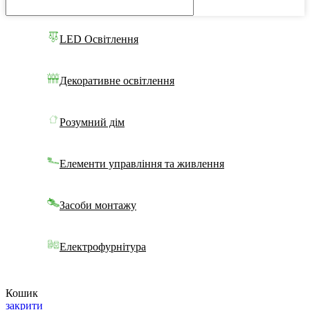
LED Освітлення
Декоративне освітлення
Розумний дім
Елементи управління та живлення
Засоби монтажу
Електрофурнітура
Кошик
закрити