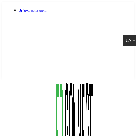
Зв’яжіться з нами
073 917 15 17
UA
067 917 15 17
050 917 15 17
Написати в Viber
Написати в Telegram