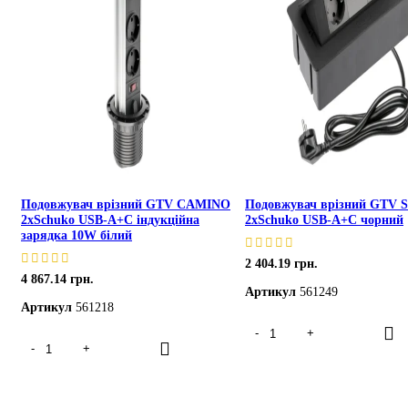
Подовжувач врізний GTV CAMINO
Подовжувач врізний GTV 
2xSchuko USB-A+С індукційна
2xSchuko USB-A+С чорний
зарядка 10W білий
2 404.19
грн.
4 867.14
грн.
Артикул
561249
Артикул
561218