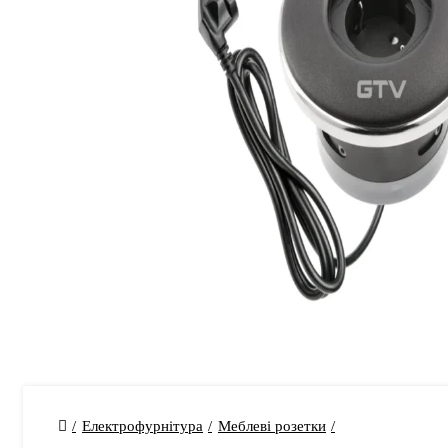
Електрофурнітура
Меблеві розетки