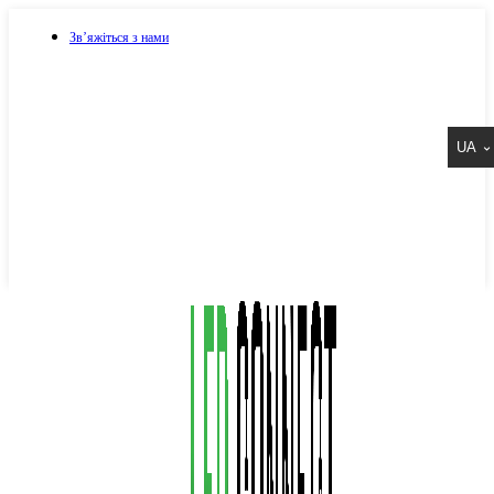
Зв’яжіться з нами
073 917 15 17
UA
067 917 15 17
050 917 15 17
Написати в Viber
Написати в Telegram