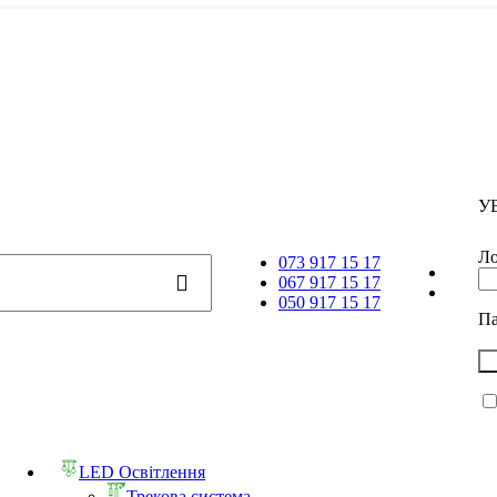
У
Ло
073 917 15 17
067 917 15 17
050 917 15 17
П
LED Освітлення
Трекова система