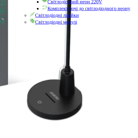
Світлодіодний неон 220V
Комплектуючі до світлодіодного неону
Світлодіодні лінійки
Світлодіодні модулі