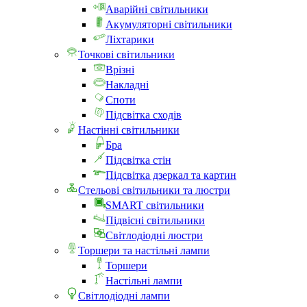
Аварійні світильники
Акумуляторні світильники
Ліхтарики
Точкові світильники
Врізні
Накладні
Споти
Підсвітка сходів
Настінні світильники
Бра
Підсвітка стін
Підсвітка дзеркал та картин
Стельові світильники та люстри
SMART світильники
Підвісні світильники
Світлодіодні люстри
Торшери та настільні лампи
Торшери
Настільні лампи
Світлодіодні лампи