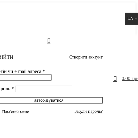
UA
ВІЙТИ
Створити аккаунт
гін чи e-mail адреса
*
0
0.00
грн
ароль
*
авторизуватися
Забули пароль?
Пам'ятай мене